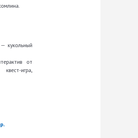
хомлина.
 — кукольный
терактив от
 квест-игра,
р.