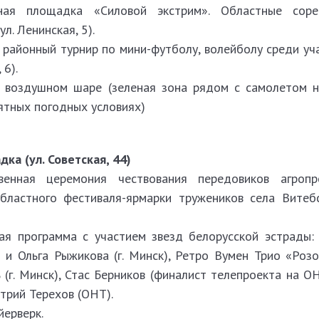
вная площадка «Силовой экстрим». Областные
сор
л. Ленинская, 5).
 районный турнир по мини-футболу, волейболу
среди уч
 6).
а воздушном шаре
(зеленая зона рядом с самолетом на
ятных погодных условиях)
адка
(ул. Советская, 44)
венная церемония чествования передовиков агропр
бластного фестиваля-ярмарки тружеников села Витеб
ая программа с участием звезд белорусской эстрады: 
ео и Ольга Рыжикова (г. Минск), Ретро Вумен Трио «Розо
 (г. Минск), Стас Берников (финалист телепроекта на 
трий Терехов (ОНТ).
ерверк.