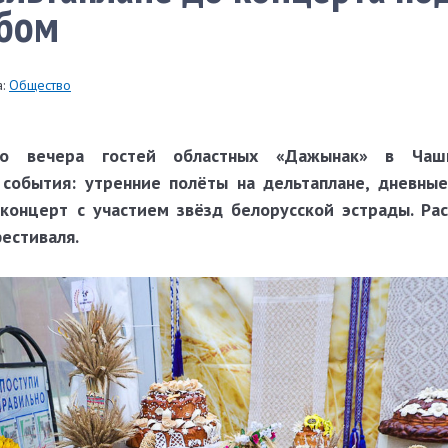
бом
:
Общество
о вечера гостей областных «Дажынак» в Чаш
события: утренние полёты на дельтаплане, дневны
концерт с участием звёзд белорусской эстрады. Ра
естиваля.