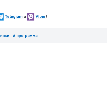
Telegram
и
Viber
!
жинки
# программа