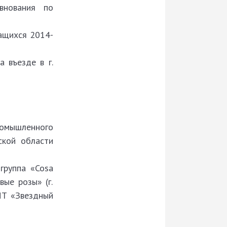
евнования по
ащихся 2014-
 въезде в г.
омышленного
ской области
группа «Cosa
вые розы» (г.
ОНТ «Звездный