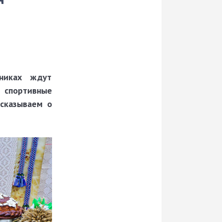
никах ждут
е спортивные
ссказываем о