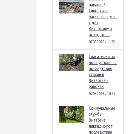
панамка?
Синоптики
рассказали, что
ждет
Витебщину в
выходные...
07.08.2026 / 11:22
Спасатели всю
ночь устраняли
последствия
стихии в
Витебске и
районах
07.08.2026 / 10:15
Коммунальные
службы
Витебска
ликвидируют
последствия