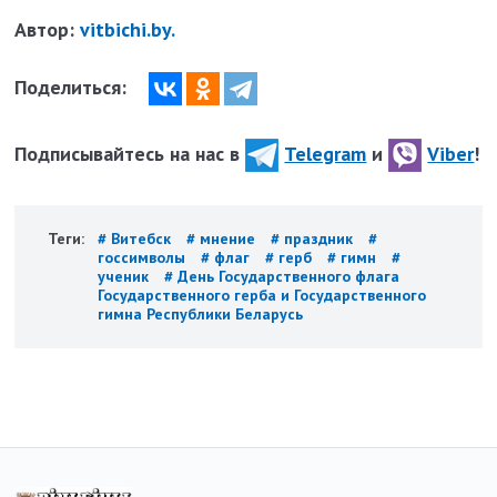
Автор:
vitbichi.by.
Поделиться:
Подписывайтесь на нас в
Telegram
и
Viber
!
Теги:
# Витебск
# мнение
# праздник
#
госсимволы
# флаг
# герб
# гимн
#
ученик
# День Государственного флага
Государственного герба и Государственного
гимна Республики Беларусь