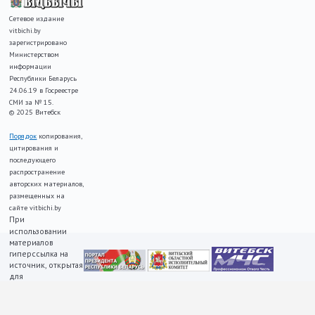
Сетевое издание
vitbichi.by
зарегистрировано
Министерством
информации
Республики Беларусь
24.06.19 в Госреестре
СМИ за № 15.
© 2025 Витебск
Порядок
копирования,
цитирования и
последующего
распространение
авторских материалов,
размещенных на
сайте vitbichi.by
При
использовании
материалов
гиперссылка на
источник, открытая
для
индексирования,
ОБЯЗАТЕЛЬНА!