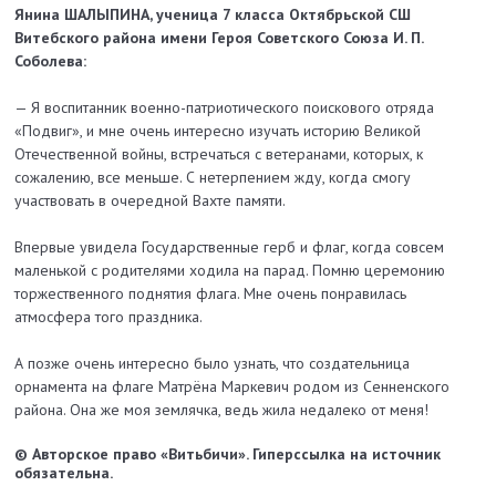
Янина ШАЛЫПИНА,
ученица 7 класса Октябрьской СШ
Витебского района имени
Героя Советского Союза И. П.
Соболева:
— Я воспитанник военно-патриотического поискового отряда
«Подвиг», и мне очень интересно изучать историю Великой
Отечественной войны, встречаться с ветеранами, которых, к
сожалению, все меньше. С нетерпением жду, когда смогу
участвовать в очередной Вахте памяти.
Впервые увидела Государственные герб и флаг, когда совсем
маленькой с родителями ходила на парад. Помню церемонию
торжественного поднятия флага. Мне очень понравилась
атмосфера того праздника.
А позже очень интересно было узнать,
что создательница
орнамента на флаге
Матрёна Маркевич родом из Сенненского
района.
Она же моя землячка, ведь жила недалеко от меня!
© Авторское право «Витьбичи». Гиперссылка на источник
обязательна.