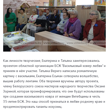
Как личности творческие, Екатерина и Татьяна заинтересовались
проектом областной организации БСЖ "Васильковый ковер любви" и
приняли в нём участие. Татьяна Вериго написала романтичную
картину с васильками, Екатерина Есьман сотворила волшебство,
вышив работу лентами. Оба творения вручены автору проекта,
члену Белорусского союза мастеров народного творчества Оксане
Зориной, которая проинформировала, что они будут использованы
при создании василькового ковра от женщин Витебщины в честь
35-летия БСЖ. Это наш способ признаться в любви родному краю и
продемонстрировать таланты искусниц.