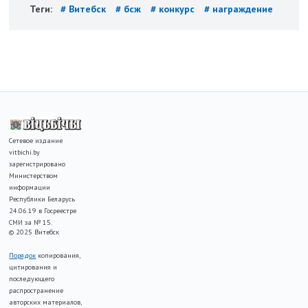
Теги:
# Витебск
# бсж
# конкурс
# награждение
Сетевое издание
vitbichi.by
зарегистрировано
Министерством
информации
Республики Беларусь
24.06.19 в Госреестре
СМИ за № 15.
© 2025 Витебск
Порядок
копирования,
цитирования и
последующего
распространение
авторских материалов,