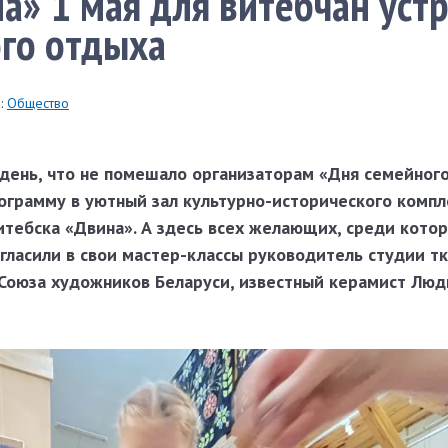
а» 1 мая для витебчан уст
го отдыха
:
Общество
 день, что не помешало организаторам «Дня семейног
ограмму в уютный зал культурно-исторического компл
итебска «Двина». А здесь всех желающих, среди кото
игласили в свои мастер-классы руководитель студии т
 Союза художников Беларуси, известный керамист Лю