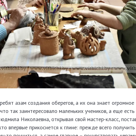
ребят азам создания оберегов, а их она знает огромное
, что так заинтересовало маленьких учеников, а еще ест
Людмила Николаевна, открывая свой мастер-класс, поста
кто впервые прикоснется к глине: прежде всего получить
у-то поучиться, а самое главное – почувствовать керами