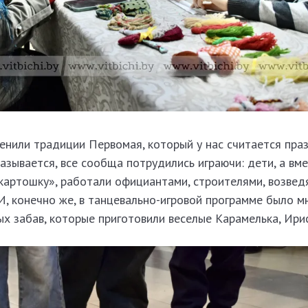
менили традиции Первомая, который у нас считается пра
 называется, все сообща потрудились играючи: дети, а вме
артошку», работали официантами, строителями, возведя
, конечно же, в танцевально-игровой программе было мн
ых забав, которые приготовили веселые Карамелька, Ири