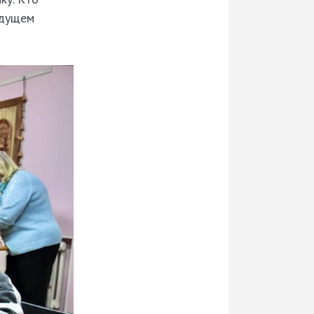
удущем