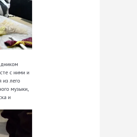
здником
сте с ними и
 из лего
ого музыки,
ска и