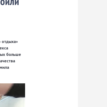
роили
о отдыха»
екса
рых больше
качества
дмила