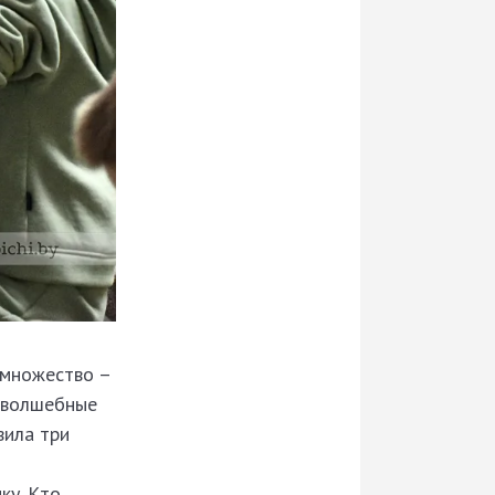
 множество –
ь волшебные
вила три
ку. Кто