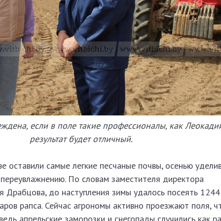
ждена, если в поле такие профессионалы, как Леокади
результат будет отличный.
ве оставили самые легкие песчаные почвы, осенью удели
 переувлажнению. По словам заместителя директора
я Драбцова, до наступления зимы удалось посеять 1244
аров рапса. Сейчас агрономы активно проезжают поля, ч
ведь апрельские заморозки и снегопады случились как р