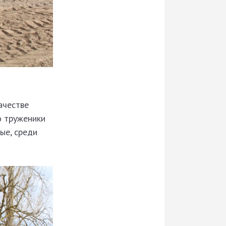
ачестве
о труженики
ые, среди