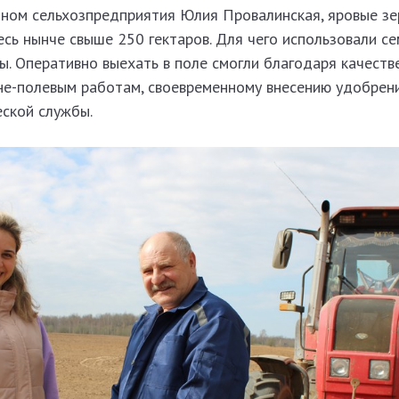
роном сельхозпредприятия Юлия Провалинская, яровые з
есь нынче свыше 250 гектаров. Для чего использовали с
ы. Оперативно выехать в поле смогли благодаря качеств
не-полевым работам, своевременному внесению удобрени
еской службы.