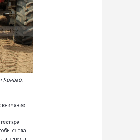
й Кривко,
в внимание
 гектара
тобы снова
аз в период