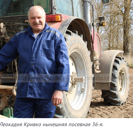
Леокадия Кривко нынешняя посевная 36-я.