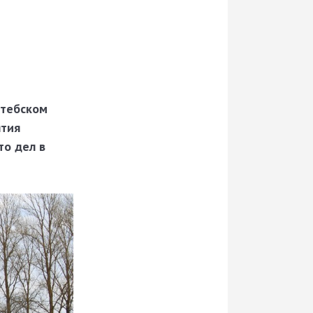
итебском
ятия
то дел в