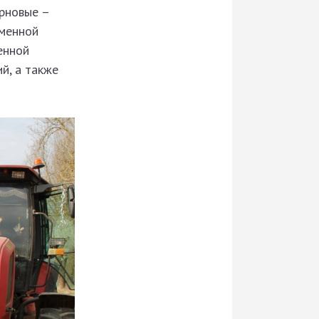
ерновые –
еменной
енной
й, а также