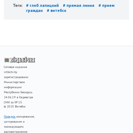
Теги:
# глеб лапицкий
# прямая линия
# прием
граждан
# витебск
Сетевое издание
vitbichi.by
зарегистрировано
Министерством
информации
Республики Беларусь
24.06.19 в Госреестре
СМИ за № 15.
© 2025 Витебск
Порядок
копирования,
цитирования и
последующего
распространение