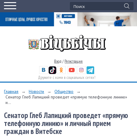
Вход
/
Регистрация
Дружите с нами в социальных сетях!
Главная
→
Новости
→
Общество
→
Сенатор Глеб Лапицкий проведет «прямую телефонную линию»
и...
Сенатор Глеб Лапицкий проведет «прямую
телефонную линию» и личный прием
граждан в Витебске