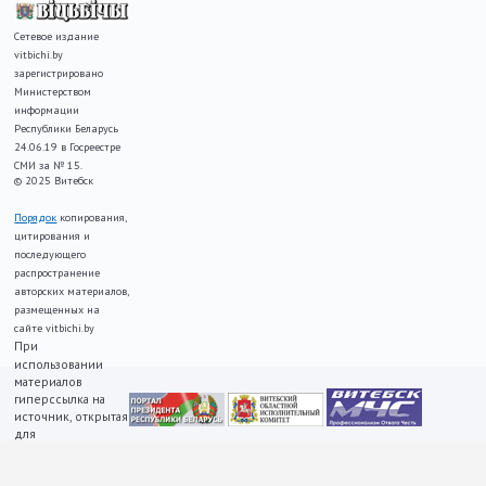
Сетевое издание
vitbichi.by
зарегистрировано
Министерством
информации
Республики Беларусь
24.06.19 в Госреестре
СМИ за № 15.
© 2025 Витебск
Порядок
копирования,
цитирования и
последующего
распространение
авторских материалов,
размещенных на
сайте vitbichi.by
При
использовании
материалов
гиперссылка на
источник, открытая
для
индексирования,
ОБЯЗАТЕЛЬНА!