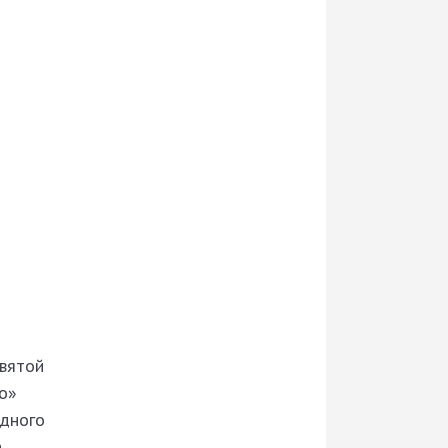
святой
о»
одного
.