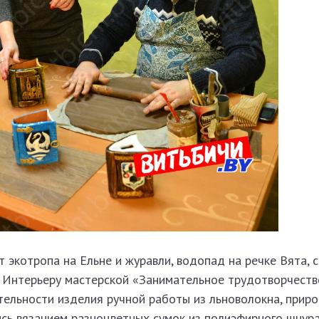
 экотропа на Ельне и журавли, водопад на речке Вята, 
. Интерьеру мастерской «Занимательное трудотворчеств
тельности изделия ручной работы из льноволокна, прир
сь вязанием разноцветных сумок из полиэфирного шнура