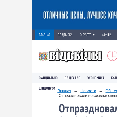
ГЛАВНАЯ
ПОДПИСКА
О ГАЗЕТЕ
АФИША
ОФИЦИАЛЬНО
ОБЩЕСТВО
ЭКОНОМИКА
КУЛ
БЛИЦОПРОС
Главная
→
Новости
→
Обще
Отпраздновали новоселье специ
Отпраздновал