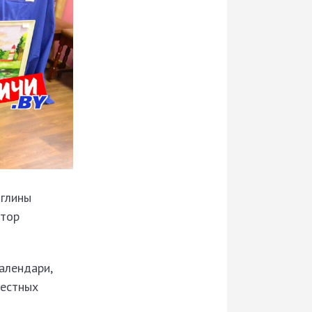
 глины
втор
алендари,
местных