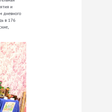
ятия и
м дневного
дь в 176
ские,