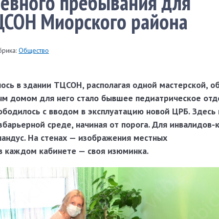
евного пребывания для
ЦСОН Миорского района
брика:
Общество
ось в здании ТЦСОН, располагая одной мастерской, 
вым домом для него стало бывшее педиатрическое от
ободилось с вводом в эксплуатацию новой ЦРБ. Здесь
збарьерной среде, начиная от порога. Для инвалидов-
пандус. На стенах — изображения местных
в каждом кабинете — своя изюминка.