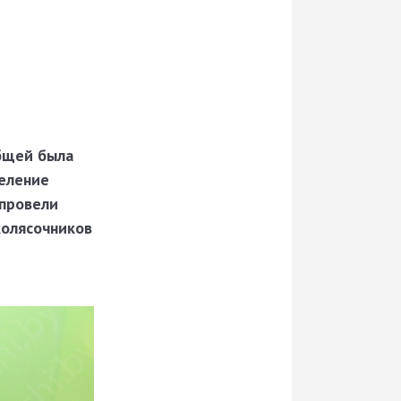
общей была
деление
 провели
колясочников