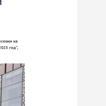
м
есении на
025 год",