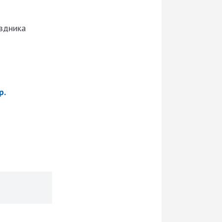
здника
р.