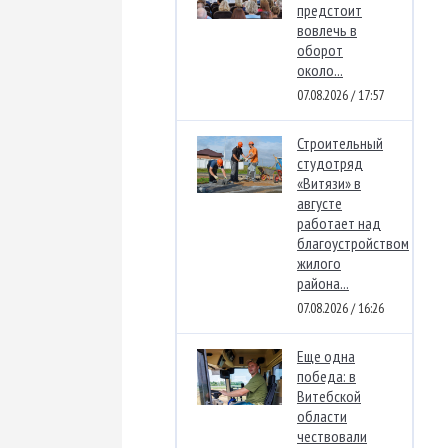
предстоит
вовлечь в
оборот
около...
07.08.2026 / 17:57
Строительный
студотряд
«Витязи» в
августе
работает над
благоустройством
жилого
района...
07.08.2026 / 16:26
Еще одна
победа: в
Витебской
области
чествовали