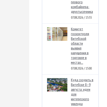
первого
комбайнера-
двухтысячника
07.08.2026 / 15:55
Комитет
госконтроля
Витебской
области
выявил
нарушения в
торговле в
местах...
07.08.2026 / 15:00
Куда сходить в
Витебске 8–9
августа: идеи
для
интересного
уикенда