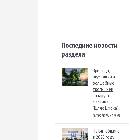
Последние новости
раздела
Зрелища,
вкусняшки и
волшебные
тропы. Чем
зачарует
фестиваль
"Шлях Цмока"...
07.08.2026 / 19:59
На Витебщине
в 2026 году