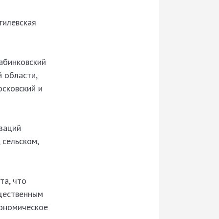
гилевская
Жабинковский
 области,
осковский и
заций
 сельском,
та, что
бщественным
кономическое