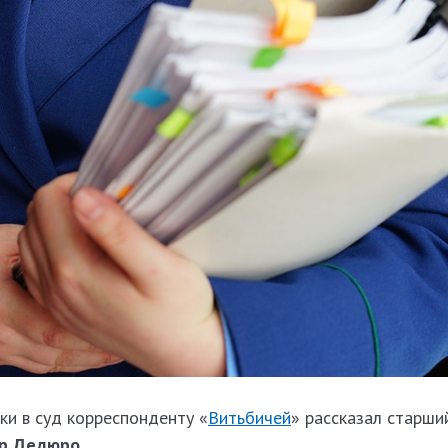
ски в суд корреспонденту «
Витьбичей
» рассказал старш
др Дедюро
.