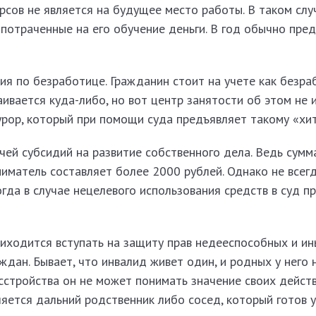
рсов не является на будущее место работы. В таком слу
 потраченные на его обучение деньги. В год обычно пре
ия по безработице. Гражданин стоит на учете как безра
ивается куда-либо, но вот центр занятости об этом не 
урор, который при помощи суда предъявляет такому «хит
чей субсидий на развитие собственного дела. Ведь сумм
иматель составляет более 2000 рублей. Однако не всег
огда в случае нецелевого использования средств в суд 
риходится вступать на защиту прав недееспособных и и
ан. Бывает, что инвалид живет один, и родных у него н
сстройства он не может понимать значение своих дейст
ляется дальний родственник либо сосед, который готов 