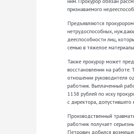
ним. Прокурор обязан рассм
признаваемого недееспособ
Предъявляются прокурором 
нетрудоспособных, нуждающ
дееспособности лиц, котор
семью в тяжелое материаль
Также прокурор может пред
восстановлении на работе.
отношении руководителя од
работник. Выплаченный раб
1138 рублей по иску проку
с директора, допустившего 
Производственный травмати
работник получает серьезны
Петрович добился возмещен