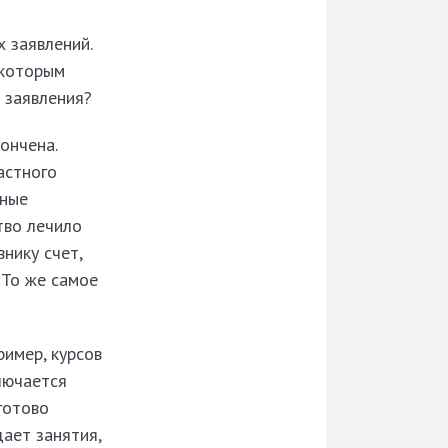
 заявлений.
 которым
 заявления?
ончена.
астного
сные
тво лечило
нику счет,
 То же самое
ример, курсов
лючается
готово
ает занятия,