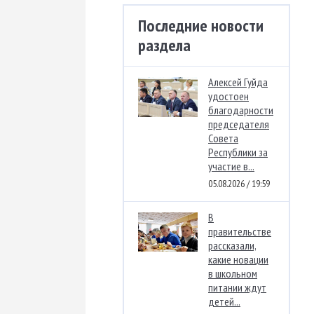
Последние новости
раздела
Алексей Гуйда
удостоен
благодарности
председателя
Совета
Республики за
участие в...
05.08.2026 / 19:59
В
правительстве
рассказали,
какие новации
в школьном
питании ждут
детей...