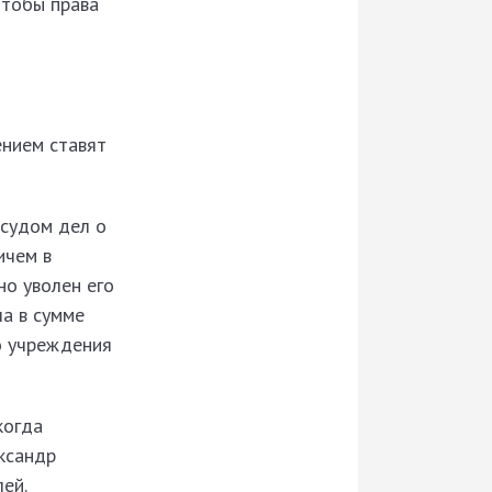
чтобы права
ением ставят
 судом дел о
ичем в
но уволен его
а в сумме
о учреждения
когда
ександр
ей.