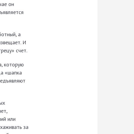
чае он
дъявляется
ботный, а
извещает. И
рецу» счет.
а, которую
да «шапка
предъявляют
ных
ет,
вий или
ухаживать за