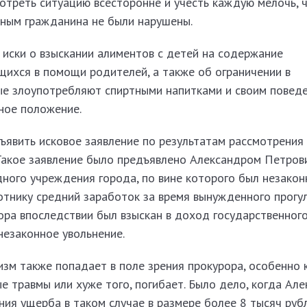
отреть ситуацию всесторонне и учесть каждую мелочь, 
ным гражданина не были нарушены.
иски о взыскании алиментов с детей на содержание
ихся в помощи родителей, а также об ограничении в
ые злоупотребляют спиртными напитками и своим повед
ное положение.
ъявить исковое заявление по результатам рассмотрения
 Такое заявление было предъявлено Александром Петров
ного учреждения города, по вине которого был незакон
отнику средний заработок за время вынужденного прогул
рора впоследствии был взыскан в доход государственног
незаконное увольнение.
зм также попадает в поле зрения прокурора, особенно 
е травмы или хуже того, погибает. Было дело, когда Ал
ия ущерба в таком случае в размере более 8 тысяч рубл