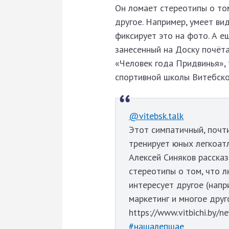
Он ломает стереотипы о том
другое. Например, умеет в
фиксирует это на фото. А е
занесенный на Доску почёта
«Человек года Придвинья»,
спортивной школы Витебск
@vitebsk.talk
Этот симпатичный, почт
тренирует юных легкоат
Алексей Синяков рассказ
стереотипы о том, что л
интересует другое (напр
маркетинг и многое друг
https://www.vitbichi.by/
#нашалепшае