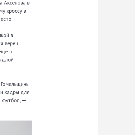
а Аксёнова в
му кроссу в
есто.
икой в
ся верен
еще в
аядлой
а Гомельщины
ли кадры для
и футбол, —