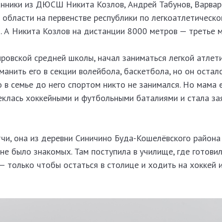
анники из ДЮСШ Никита Козлов, Андрей Табунов, Варвар
области на первенстве республики по легкоатлетическо
. А Никита Козлов на дистанции 8000 метров — третье м
ровской средней школы, начал заниматься легкой атлет
манить его в секции волейбола, баскетбола, но он остал
о в семье до него спортом никто не занимался. Но мама 
еклась хоккейными и футбольными баталиями и стала з
чи, она из деревни Синичино Буда-Кошелёвского район
е не было знакомых. Там поступила в училище, где готови
— только чтобы остаться в столице и ходить на хоккей 