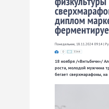
физкультуры 
сверхмарафон
диплом марке
ферментируе
Понедельник, 18.11.2024 09:14
|
Ру
0
3344
18 ноября /«Витьбичи»/ А
роста, молодой мужчина т
бегает сверхмарафоны, на 