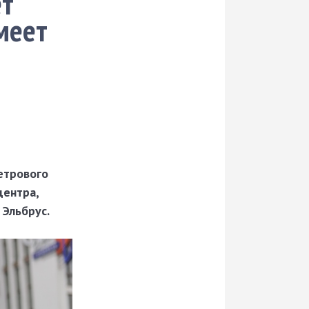
ет
меет
етрового
центра,
 Эльбрус.