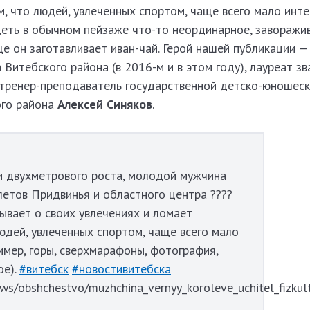
, что людей, увлеченных спортом, чаще всего мало инт
идеть в обычном пейзаже что-то неординарное, завораж
ще он заготавливает иван-чай. Герой нашей публикации 
 Витебского района (в 2016-м и в этом году), лауреат зв
 тренер-преподаватель государственной детско-юношес
ого района
Алексей Синяков
.
и двухметрового роста, молодой мужчина
летов Придвинья и областного центра ????
ывает о своих увлечениях и ломает
юдей, увлеченных спортом, чаще всего мало
имер, горы, сверхмарафоны, фотография,
ое).
#витебск
#новостивитебска
news/obshchestvo/muzhchina_vernyy_koroleve_uchitel_fizku