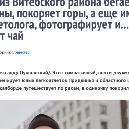
из Витебского района бега
ы, покоряет горы, а еще и
толога, фотографирует и...
т чай
брика:
Общество
лександр Пукшанский/. Этот симпатичный, почти двухм
ренирует юных легкоатлетов Придвинья и областного 
сапборде путешествует по рекам, в одиночку покорил