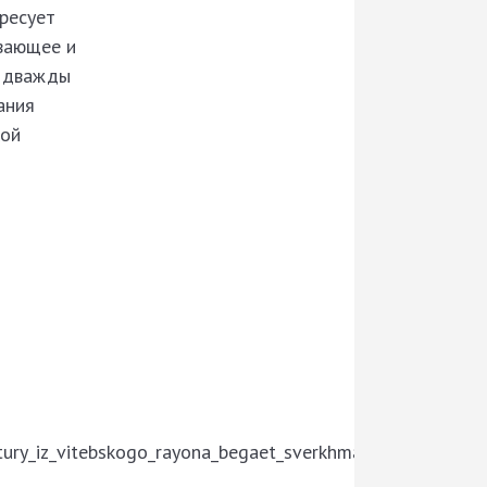
ересует
ивающее и
— дважды
ания
кой
ltury_iz_vitebskogo_rayona_begaet_sverkhmarafony_pokory