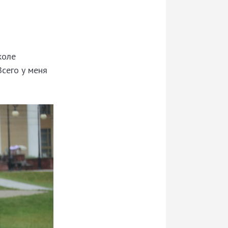
коле
сего у меня