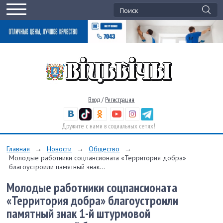
Вход
/
Регистрация
Дружите с нами в социальных сетях!
Главная
→
Новости
→
Общество
→
Молодые работники соцпансионата «Территория добра»
благоустроили памятный знак...
Молодые работники соцпансионата
«Территория добра» благоустроили
памятный знак 1-й штурмовой