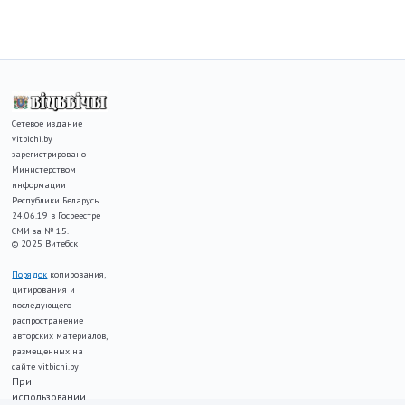
Сетевое издание
vitbichi.by
зарегистрировано
Министерством
информации
Республики Беларусь
24.06.19 в Госреестре
СМИ за № 15.
© 2025 Витебск
Порядок
копирования,
цитирования и
последующего
распространение
авторских материалов,
размещенных на
сайте vitbichi.by
При
использовании