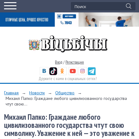
Вход
/
Регистрация
Дружите с нами в социальных сетях!
Главная
→
Новости
→
Общество
→
Михаил Папко: Граждане любого цивилизованного государства
чтут свою...
Михаил Папко: Граждане любого
цивилизованного государства чтут свою
символику. Уважение к ней — это уважение к