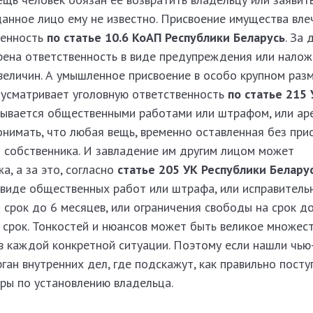
данное лицо ему не известно. Присвоение имущества вле
венность
по статье 10.6 КоАП Республики Беларусь
. За 
ена ответственность в виде предупреждения или нало
величин. А умышленное присвоение в особо крупном раз
усматривает уголовную ответственность
по статье 215 
азывается общественными работами или штрафом, или ар
онимать, что любая вещь, временно оставленная без при
и собственника. И завладение им другим лицом может
а, а за это, согласно
статье 205 УК Республики Белару
 виде общественных работ или штрафа, или исправитель
а срок до 6 месяцев, или ограничения свободы на срок до
 срок. Тонкостей и нюансов может быть великое множест
в каждой конкретной ситуации. Поэтому если нашли чью
ган внутренних дел, где подскажут, как правильно посту
ры по установлению владельца.