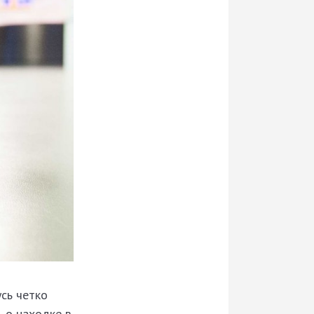
сь четко
 о находке в