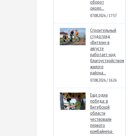
оборот
около...
07.08.2026 / 17:57
Строительный
студотряд
«Витязи» в
августе
работает над
благоустройством
жилого
района...
07.08.2026 / 16:26
Еще одна
победа: в
Витебской
области
чествовали
первого
комбайнера-