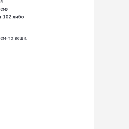
ия
ремя
 102 либо
ем-то вещи.