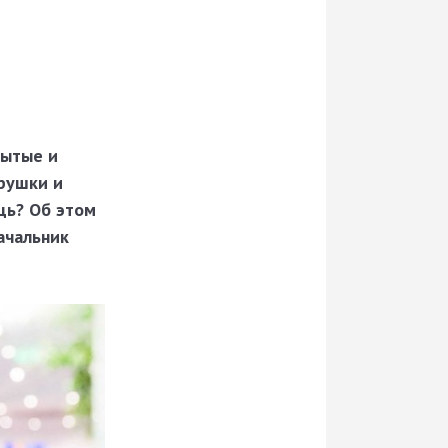
бытые и
грушки и
щь? Об этом
ачальник