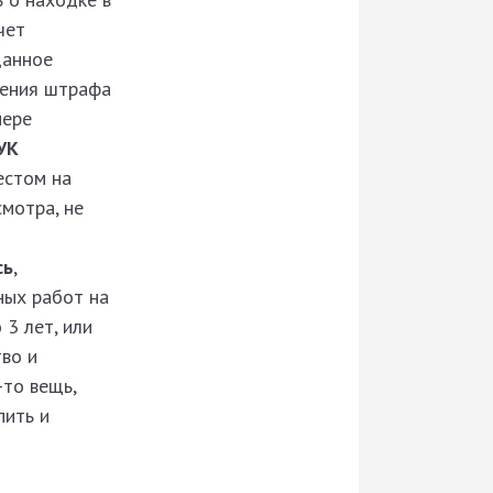
чет
данное
жения штрафа
мере
УК
естом на
смотра, не
сь
,
ных работ на
 3 лет, или
во и
-то вещь,
пить и