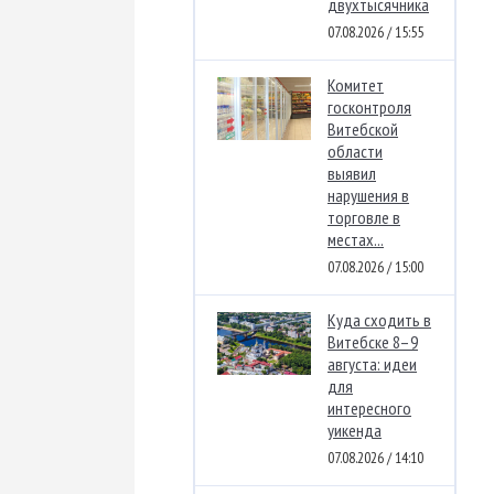
двухтысячника
07.08.2026 / 15:55
Комитет
госконтроля
Витебской
области
выявил
нарушения в
торговле в
местах...
07.08.2026 / 15:00
Куда сходить в
Витебске 8–9
августа: идеи
для
интересного
уикенда
07.08.2026 / 14:10