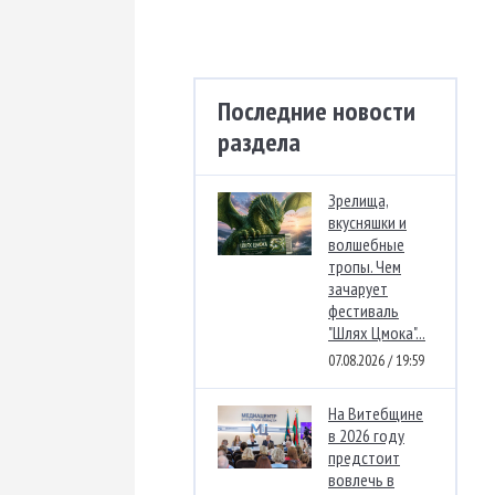
Последние новости
раздела
Зрелища,
вкусняшки и
волшебные
тропы. Чем
зачарует
фестиваль
"Шлях Цмока"...
07.08.2026 / 19:59
На Витебщине
в 2026 году
предстоит
вовлечь в