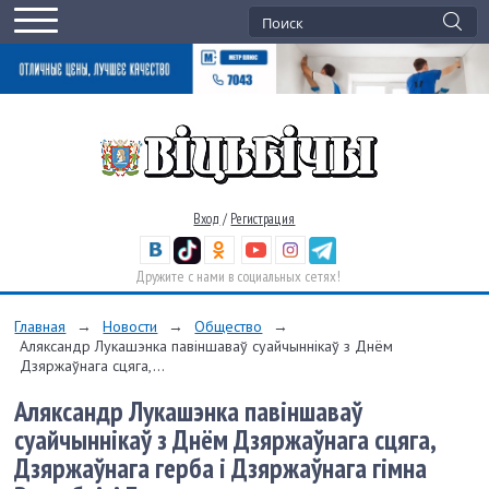
Вход
/
Регистрация
Дружите с нами в социальных сетях!
Главная
→
Новости
→
Общество
→
Аляксандр Лукашэнка павiншаваў суайчыннiкаў з Днём
Дзяржаўнага сцяга,...
Аляксандр Лукашэнка павiншаваў
суайчыннiкаў з Днём Дзяржаўнага сцяга,
Дзяржаўнага герба і Дзяржаўнага гімна