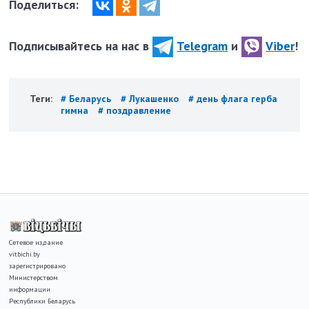
Поделиться:
Подписывайтесь на нас в
Telegram
и
Viber
!
Теги:
# Беларусь
# Лукашенко
# день флага герба
гимна
# поздравление
Сетевое издание
vitbichi.by
зарегистрировано
Министерством
информации
Республики Беларусь