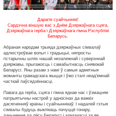
Дарагія суайчыннікi!
Сардэчна віншую вас з Днём Дзяржаўнага сцяга,
Дзяржаўнага герба і Дзяржаўнага гімна Рэспублікі
Беларусь.
Абраная народам трыяда дзяржаўных сімвалаў
адлюстроўвае вопыт і традыцыі, няпросты
гістарычны шлях нашай незалежнай і суверэннай
дзяржавы, прыгажосць і самабытнасць сінявокай
Беларусі. Яны разам з намі ў самыя адметныя
моманты грамадскага жыцця і ўжо сталі неад'емнай
часткай паўсядзённасці.
Павага да герба, сцяга і гімна яднае нас і ўзмацняе
патрыятычны настрой у адносінах да важкіх
дасягненняў краіны і суайчыннікаў. І надалей гэтыя
сімвалы будуць выклікаць пачуццё гонару,
дачынення да лёсу Беларусі і адказнасці за яе