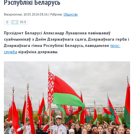
Рэспублікі Беларусь
Воскресенье, 10.05.2026 08:16
|
Рубрика:
Общество
0
959
Прэзiдэнт Беларусi Аляксандр Лукашэнка павiншаваў
суайчыннiкаў з Днём Дзяржаўнага сцяга, Дзяржаўнага герба і
Дзяржаўнага гімна Рэспублікі Беларусь, паведамляе
прэс-
служба
кіраўніка дзяржавы.