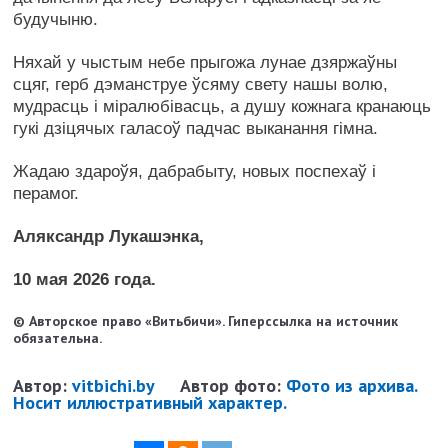
будучыню.
Няхай у чыстым небе прыгожа лунае дзяржаўны
сцяг, герб дэманструе ўсяму свету нашы волю,
мудрасць і міралюбівасць, а душу кожнага кранаюць
гукі дзіцячых галасоў падчас выканання гімна.
Жадаю здароўя, дабрабыту, новых поспехаў і
перамог.
Аляксандр Лукашэнка,
10 мая 2026 года.
© Авторское право «Витьбичи». Гиперссылка на источник
обязательна.
Автор:
vitbichi.by
Автор фото:
Фото из архива.
Носит иллюстративный характер.