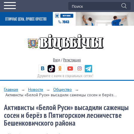
Вход
/
Регистрация
Дружите с нами в социальных сетях!
Главная
→
Новости
→
Общество
→
Активисты «Белой Руси» высадили саженцы сосен и берёз...
Активисты «Белой Руси» высадили саженцы
сосен и берёз в Пятигорском лесничестве
Бешенковичского района