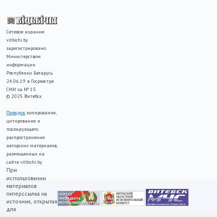
Сетевое издание
vitbichi.by
зарегистрировано
Министерством
информации
Республики Беларусь
24.06.19 в Госреестре
СМИ за № 15.
© 2025 Витебск
Порядок
копирования,
цитирования и
последующего
распространение
авторских материалов,
размещенных на
сайте vitbichi.by
При
использовании
материалов
гиперссылка на
источник, открытая
для
индексирования,