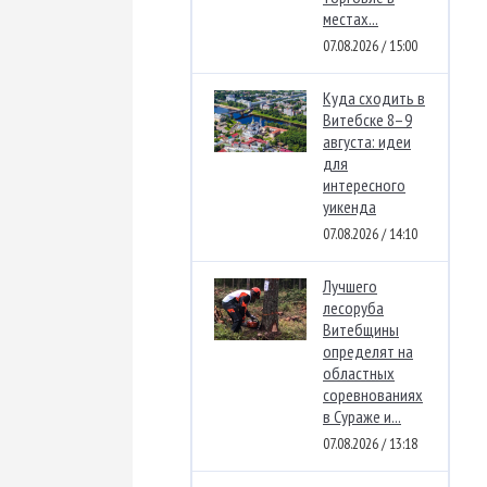
местах...
07.08.2026 / 15:00
Куда сходить в
Витебске 8–9
августа: идеи
для
интересного
уикенда
07.08.2026 / 14:10
Лучшего
лесоруба
Витебщины
определят на
областных
соревнованиях
в Сураже и...
07.08.2026 / 13:18