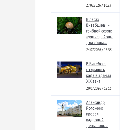
27.07.2026 / 10:23
В лесах
Витебщины –
грибной сезон:
лучшие районы
для сбора...
24.07.2026 / 16:58
В Витебске
открылось
кафе в здании
XIX века
20.07.2026 / 12:13
Александр
Рогожник
провел
кадровый
день: новые