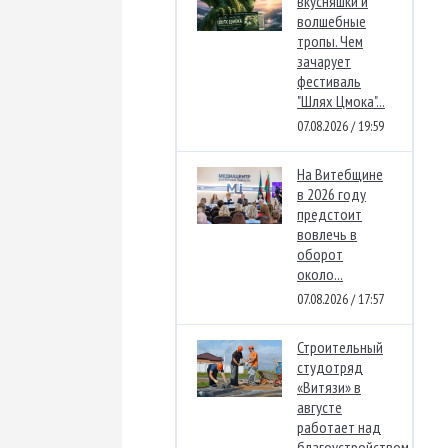
вкусняшки и
волшебные
тропы. Чем
зачарует
фестиваль
"Шлях Цмока"...
07.08.2026 / 19:59
На Витебщине
в 2026 году
предстоит
вовлечь в
оборот
около...
07.08.2026 / 17:57
Строительный
студотряд
«Витязи» в
августе
работает над
благоустройством