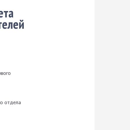
ета
телей
рвого
го отдела