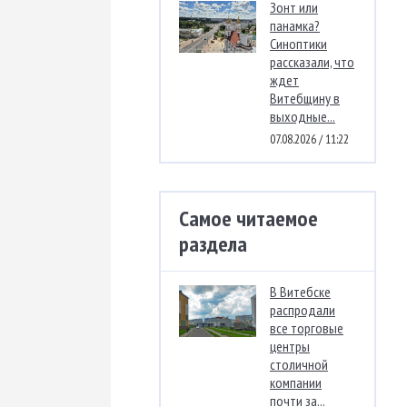
Зонт или
панамка?
Синоптики
рассказали, что
ждет
Витебщину в
выходные...
07.08.2026 / 11:22
Самое читаемое
раздела
В Витебске
распродали
все торговые
центры
столичной
компании
почти за...