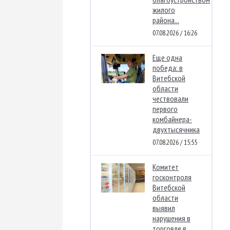
жилого
района...
07.08.2026 / 16:26
Еще одна
победа: в
Витебской
области
чествовали
первого
комбайнера-
двухтысячника
07.08.2026 / 15:55
Комитет
госконтроля
Витебской
области
выявил
нарушения в
торговле в