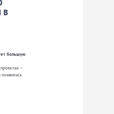
о
 в
ует большую
 проектах –
а появилась