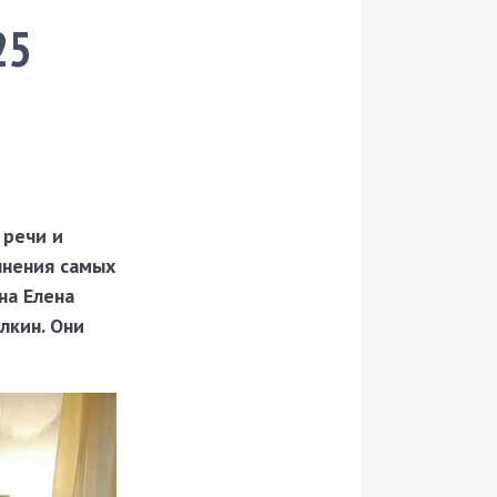
25
 речи и
лнения самых
на Елена
лкин. Они