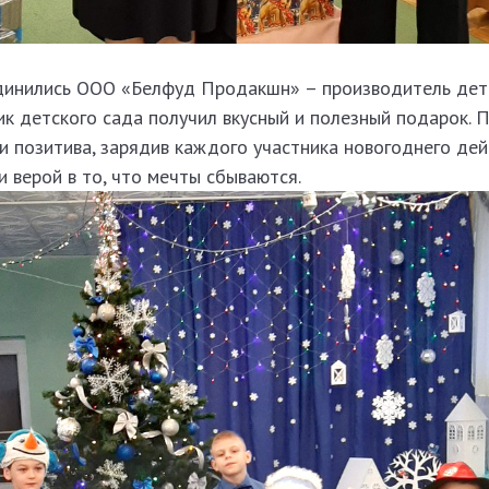
единились ООО «Белфуд Продакшн» – производитель дет
к детского сада получил вкусный и полезный подарок. 
и позитива, зарядив каждого участника новогоднего дей
 верой в то, что мечты сбываются.