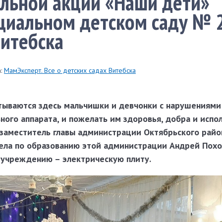
льной акции «Наши дети»
циальном детском саду № 
итебска
:
МамЭксперт. Все о детских садах Витебска
итываются здесь мальчишки и девчонки с нарушениями
ого аппарата, и пожелать им здоровья, добра и испо
заместитель главы администрации Октябрьского райо
ела по образованию этой администрации Андрей Похо
а учреждению – электрическую плиту.