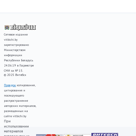
Сетевое издание
vitbichi.by
зарегистрировано
Министерством
информации
Республики Беларусь
24.06.19 в Госреестре
СМИ за № 15.
© 2025 Витебск
Порядок
копирования,
цитирования и
последующего
распространение
авторских материалов,
размещенных на
сайте vitbichi.by
При
использовании
материалов
гиперссылка на