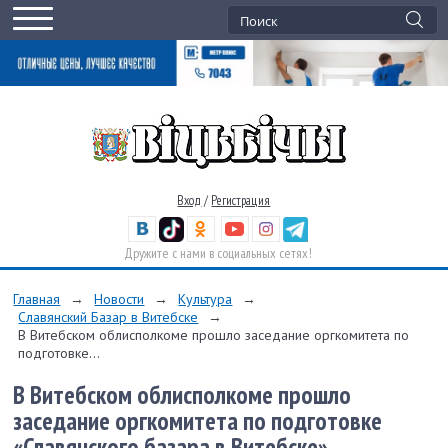
Вход
/
Регистрация
Дружите с нами в социальных сетях!
Главная
→
Новости
→
Культура
→
Славянский Базар в Витебске
→
В Витебском облисполкоме прошло заседание оргкомитета по
подготовке...
В Витебском облисполкоме прошло
заседание оргкомитета по подготовке
«Славянского базара в Витебске»