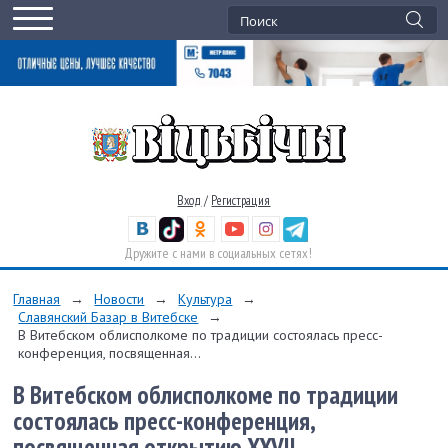
Вход
/
Регистрация
Дружите с нами в социальных сетях!
Главная
→
Новости
→
Культура
→
Славянский Базар в Витебске
→
В Витебском облисполкоме по традиции состоялась пресс-
конференция, посвященная...
В Витебском облисполкоме по традиции
состоялась пресс-конференция,
посвященная открытию XXVII