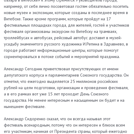
базара в Витебске» к этому стремятся. Руководитель города,
например, от себя лично посоветовал гостям обязательно посетить
новые музеи и экспозиции, которые созданы в последнее время в
Витебске. Также кроме программ, которые пройдут на 17
фестивальных площадках города, для жителей, гостей и участников
фестиваля организованы экскурсии по Витебску на трамваях,
троллейбусах и автобусах, рейсовый автобус доставит в музей-
усадьбу знаменитого русского художника И.Репина в Здравнево, в
городе работают информационные центры, которые помогут
сориентироваться в потоке событий и мероприятий праздника.
Александр Сегодник приветствовал присутствующих от имени
депутатского корпуса и парламентариев Союзного государства. Он
отметил, что ежегодно выделяется 25 миллионов российских
рублей на цели подготовки, организации и проведения фестиваля,
а в его рамках вот уже 15 лет проходит День Союзного
государства. Не менее интересным и насыщенным он будет и на
нынешнем фестивале.
Александр Сидоренко сказал, что он всегда называл этот
фестиваль всенародным, потому что он интересен и близок всем
его участникам, начиная от Президента страны, который ежегодно