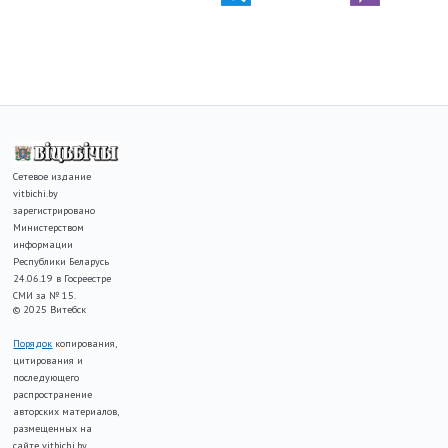
Сетевое издание
vitbichi.by
зарегистрировано
Министерством
информации
Республики Беларусь
24.06.19 в Госреестре
СМИ за № 15.
© 2025 Витебск
Порядок
копирования,
цитирования и
последующего
распространение
авторских материалов,
размещенных на
сайте vitbichi.by