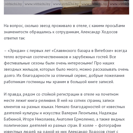
На вопрос, сколько звезд проживало в отеле, с какими просьбами
знаменитости обращались к сотрудникам, Александр Ходосов
ответил так:
– «Эридан» с первых лет «Славянского базара в Витебске» всегда
тепло встречал соотечественников и зарубежных гостей. Все
фестивальные сезоны были очень интересными! Про наших
звездных жильцов, которых было много, можно рассказывать очень
долго. Их благодарности за отличный сервис, добрые пожелания
работникам гостиницы мы храним в большой книге записей.
И правда, рядом со стойкой регистрации в отеле на почетном
месте лежит книга-реликвия. В ней на сотнях страниц записи
клиентов на разных языках. Немало благодарностей от известных
деятелей культуры и искусства: Валерия Леонтьева, Надежды
Бабкиной, Игоря Николаева, Анатолия Ермоленко, а также видных
политических деятелей из разных стран. В холле – фотографии
известных людей, на одной из них Александр Ходосов стоит с