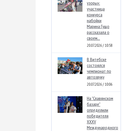
узоры»:
участница
конкурса
набойки
Марина Гущо
рассказала о
своем...
20.07.2026 / 10:58
В Витебске
состоялся
чемпионат по
автозвуку
20.07.2026 / 10:06
На "Славянском
базаре"
определили
победителя
XXXV
Международного