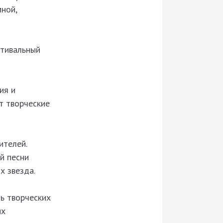
ной,
стивальный
ия и
т творческие
ителей.
й песни
х звезда.
ь творческих
их