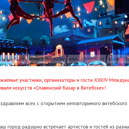
ажаемые участники, организаторы и гости ХXXIV Междун
валя искусств «Славянский базар в Витебске»!
оздравляем всех с открытием неповторимого витебского
аш город радушно встречает артистов и гостей из разны