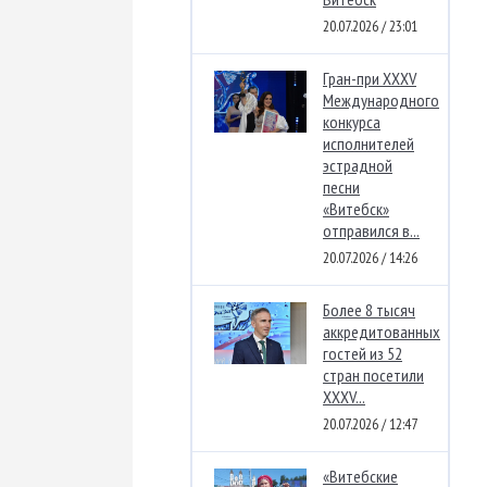
20.07.2026 / 23:01
Гран-при XXXV
Международного
конкурса
исполнителей
эстрадной
песни
«Витебск»
отправился в...
20.07.2026 / 14:26
Более 8 тысяч
аккредитованных
гостей из 52
стран посетили
XXXV...
20.07.2026 / 12:47
«Витебские