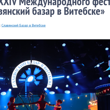
ХХІV Международного фес
вянский базар в Витебске»
:
Славянский Базар в Витебске