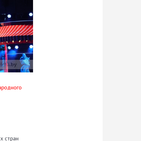
ародного
х стран