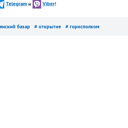
Telegram
и
Viber
!
вянский базар
# открытие
# горисполком