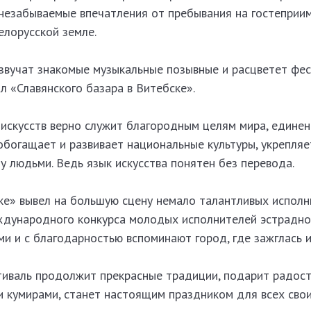
 незабываемые впечатления от пребывания на гостеприим
елорусской земле.
 звучат знакомые музыкальные позывные и расцветет фе
л «Славянского базара в Витебске».
скусств верно служит благородным целям мира, единен
богащает и развивает национальные культуры, укрепляе
 людьми. Ведь язык искусства понятен без перевода.
ке» вывел на большую сцену немало талантливых исполн
дународного конкурса молодых исполнителей эстрадно
и и с благодарностью вспоминают город, где зажглась и
тиваль продолжит прекрасные традиции, подарит радост
и кумирами, станет настоящим праздником для всех сво