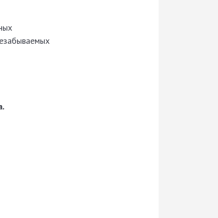
ных
 незабываемых
а.