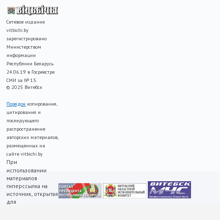
Сетевое издание
vitbichi.by
зарегистрировано
Министерством
информации
Республики Беларусь
24.06.19 в Госреестре
СМИ за № 15.
© 2025 Витебск
Порядок
копирования,
цитирования и
последующего
распространение
авторских материалов,
размещенных на
сайте vitbichi.by
При
использовании
материалов
гиперссылка на
источник, открытая
для
индексирования,
ОБЯЗАТЕЛЬНА!