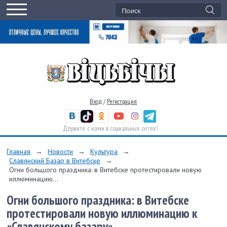
Вход
/
Регистрация
Дружите с нами в социальных сетях!
Главная
→
Новости
→
Культура
→
Славянский Базар в Витебске
→
Огни большого праздника: в Витебске протестировали новую
иллюминацию...
Огни большого праздника: в Витебске
протестировали новую иллюминацию к
«Славянскому базару»