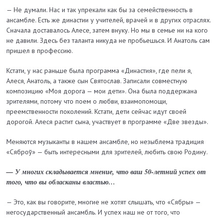
— Не думали. Нас и так упрекали как бы за семейственность в
ансамбле. Есть же династии у учителей, врачей и в других отраслях.
Сначала доставалось Алесе, затем внуку. Но мы в семье ни на кого
не давили. Здесь без таланта никуда не пробьешься. И Анатоль сам
пришел в профессию.
Кстати, у нас раньше была программа «Династия», где пели я,
Алеся, Анатоль, а также сын Святослав. Записали совместную
композицию «Моя дорога — мои дети». Она была поддержана
зрителями, потому что поем о любви, взаимопомощи,
преемственности поколений. Кстати, дети сейчас идут своей
дорогой. Алеся растит сына, участвует в программе «Две звезды».
Меняются музыканты в нашем ансамбле, но незыблема традиция
«Сяброў» — быть интересными для зрителей, любить свою Родину.
— У многих складывается мнение, что ваш 50-летний успех от
того, что вы обласканы властью…
— Это, как вы говорите, многие не хотят слышать, что «Сябры» —
негосударственный ансамбль. И успех наш не от того, что