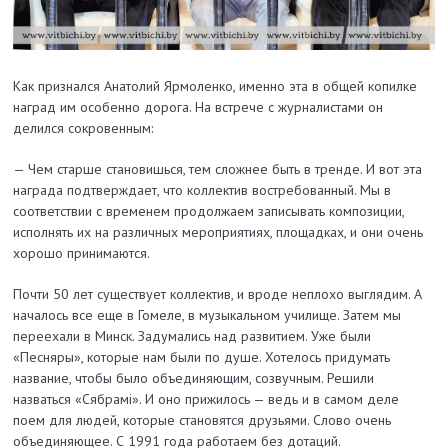
Как признался Анатолий Ярмоленко, именно эта в общей копилке
наград им особенно дорога.
На встрече с журналистами
он
делился сокровенным:
— Чем старше становишься, тем сложнее быть в тренде. И вот эта
награда подтверждает, что коллектив востребованный. Мы в
соответствии с временем продолжаем записывать композиции,
исполнять их на различных мероприятиях, площадках, и они очень
хорошо принимаются.
Почти 50 лет существует коллектив, и вроде неплохо выглядим. А
началось все еще в Гомеле, в музыкальном училище. Затем мы
переехали в Минск. Задумались над развитием. Уже были
«Песняры», которые нам были по душе. Хотелось придумать
название, чтобы было объединяющим, созвучным. Решили
назваться «Сябрамi». И оно прижилось — ведь и в самом деле
поем для людей, которые становятся друзьями. Слово очень
объединяющее. С 1991 года работаем без дотаций.