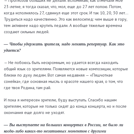
— Прогнозов больших не делали. Вспоминаю, как отмечали мое
23-летие, я тогда сказал, что, мол, еще до 27 лет попою. Потом,
когда исполнялось 27, сдвинул еще этот срок. И так 10, 20, 30 лет…
Трудиться надо качественно. Это как велосипед: чем выше в гору,
тем активнее надо крутить педали. А вообще тяжелые времена
создают сильных людей.
— Чтобы удержать зрителя, надо менять репертуар. Как это
удается?
— Не побоюсь быть нескромным, но удается всегда находить
общий язык со зрителями. Появляются новые композиции, которые
близки по духу людям. Вот самая недавняя — «Пяшчотнае
сонейка», где основная мысль о красоте нашего края, о том, что
где твоя Родина, там рай.
И пока я интересен зрителю, буду выступать. Спасибо нашим
зрителям, которые не только сидят до конца концерта, но и после
окончания еще долго не уходят.
— Вы выступаете на больших концертах в России, не было ли
когда-либо каких-то негативных моментов с другими