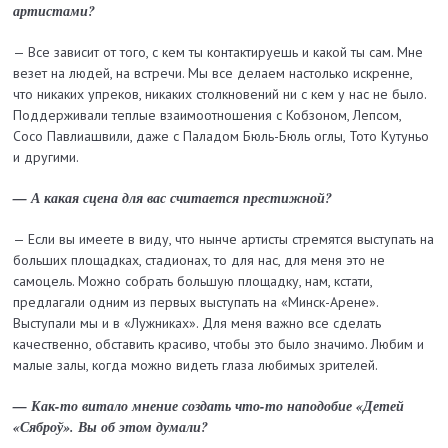
артистами?
— Все зависит от того, с кем ты контактируешь и какой ты сам. Мне
везет на людей, на встречи. Мы все делаем настолько искренне,
что никаких упреков, никаких столкновений ни с кем у нас не было.
Поддерживали теплые взаимоотношения с Кобзоном, Лепсом,
Сосо Павлиашвили, даже с Паладом Бюль-Бюль оглы, Тото Кутуньо
и другими.
— А какая сцена для вас считается престижной?
— Если вы имеете в виду, что нынче артисты стремятся выступать на
больших площадках, стадионах, то для нас, для меня это не
самоцель. Можно собрать большую площадку, нам, кстати,
предлагали одним из первых выступать на «Минск-Арене».
Выступали мы и в «Лужниках». Для меня важно все сделать
качественно, обставить красиво, чтобы это было значимо. Любим и
малые залы, когда можно видеть глаза любимых зрителей.
— Как-то витало мнение создать что-то наподобие «Детей
«Сяброў». Вы об этом думали?