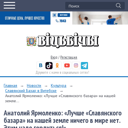
Вход
/
Регистрация
Дружите с нами в социальных сетях!
Главная
→
Новости
→
Культура
→
Славянский Базар в Витебске
→
Анатолий Ярмоленко: «Лучше «Славянского базара» на нашей
земле...
Анатолий Ярмоленко: «Лучше «Славянского
базара» на нашей земле ничего в мире нет.
Этим надо гордиться!»