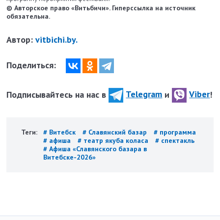
© Авторское право «Витьбичи». Гиперссылка на источник
обязательна.
Автор:
vitbichi.by.
Поделиться:
Подписывайтесь на нас в
Telegram
и
Viber
!
Теги:
# Витебск
# Славянский базар
# программа
# афиша
# театр якуба коласа
# спектакль
# Афиша «Славянского базара в
Витебске-2026»