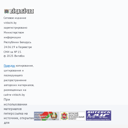
Сетевое издание
vitbichi.by
зарегистрировано
Министерством
информации
Республики Беларусь
24.06.19 в Госреестре
СМИ за № 15.
© 2025 Витебск
Порядок
копирования,
цитирования и
последующего
распространение
авторских материалов,
размещенных на
сайте vitbichi.by
При
использовании
материалов
гиперссылка на
источник, открытая
для
индексирования,