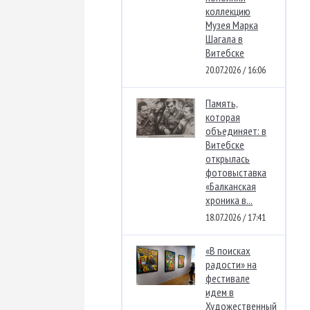
коллекцию
Музея Марка
Шагала в
Витебске
20.07.2026 / 16:06
Память,
которая
объединяет: в
Витебске
открылась
фотовыставка
«Балканская
хроника в...
18.07.2026 / 17:41
«В поисках
радости» на
фестивале
идем в
Художественный