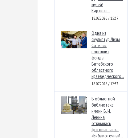
музей!
Картины...
18.07.2026 / 15:37
Одна из
скульптур Лизы
Сотилис
пополнит
фонды
Витебского
областного
краеведческого...
18.07.2026 / 12:33
В областной
библиотеке
имени В. И.
Ленина
открылась
фотовыставка
«Библиотечный...