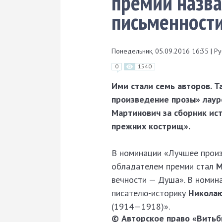
премии назва
письменности
Понедельник, 05.09.2016 16:35
|
Ру
0
1540
Ими стали семь авторов. Т
произведение прозы» лаур
Мартинович за сборник ис
прежних кострищ».
В номинации «Лучшее произ
обладателем премии стал
М
вечности — Душа». В номин
писателю-историку
Николаю
(1914—1918)».
© Авторское право «Витьби