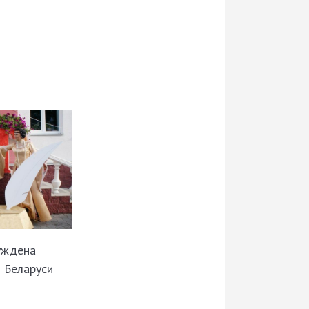
уждена
 Беларуси