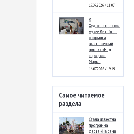
17.07.2026 / 11:07
В
Художественном
музее Витебска
открылся
выставочный
проект «Над
городом.
Марк...
16.07.2026 / 19:19
Самое читаемое
раздела
Стала известна
программа
феста «На семи