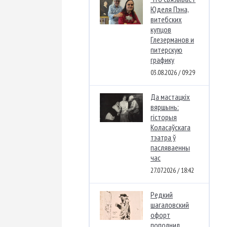
Юделя Пэна,
витебских
купцов
Глезерманов и
питерскую
графику
03.08.2026 / 09:29
Да мастацкіх
вяршынь:
гісторыя
Коласаўскага
тэатра ў
пасляваенны
час
27.07.2026 / 18:42
Редкий
шагаловский
офорт
пополнил