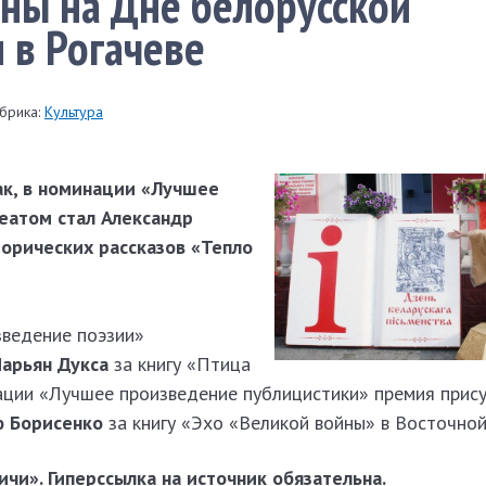
ны на Дне белорусской
 в Рогачеве
брика:
Культура
ак, в номинации «Лучшее
еатом стал Александр
торических рассказов «Тепло
ведение поэзии»
арьян Дукса
за книгу «Птица
ации «Лучшее произведение публицистики» премия прис
 Борисенко
за книгу «Эхо «Великой войны» в Восточной
чи». Гиперссылка на источник обязательна.