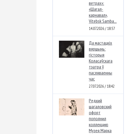
ветрах»:
«Шагал-
карнавал»,
Vitebsk Samba...
14.07.2026 / 18:57
Да мастацкіх
вяршынь:
гісторыя
Коласаўскага
тэатра ў
пасляваенны
час
27.07.2026 / 18:42
Редкий
шагаловский
офорт
пополнил
коллекцию
Музея Марка