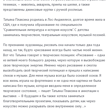
техниках, — живопись, акварель, принты на шелке, а также
представлены джинсовые куртки с ручной росписью.
Татьяна Плаксина родилась в Лос-Анджелесе, долгое время жила в
США, где и получила образование по специальности
"Сравнительная литература и история искусств". С детства
занималась творчеством, театральным искусством, музыкой поэзией.
По признанию художницы, рисовать она начала только два года
назад, но так, будто «рисование всегда было частью моей жизни».
Вот что Татьяна говорит о творческих позициях: «Рисование – одна
из ветвей моего большого дерева, через которую я высвобождаю
свою творческую энергию. Именно через рисование я смогла
высвободить свой творческий потенциал и пришла к написанию
стихов и музыки. Для меня музыка всегда была основой основ. Я
всю жизнь играла на фортепиано и ни одна моя картина не была
написана без музыки, которая вводила меня в определенное
творческое состояние, — пишет Татьяна Плаксина в аннотации к
выставке. — В будущем я бы также хотела заниматься
благотворительными проектами, показывать детям, как через
искусство можно раскрывать свою внутреннюю силу...»