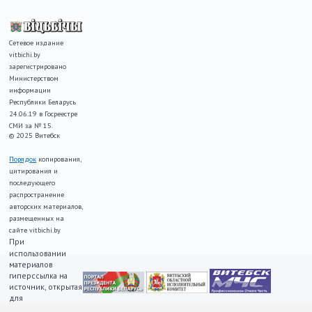
Сетевое издание
vitbichi.by
зарегистрировано
Министерством
информации
Республики Беларусь
24.06.19 в Госреестре
СМИ за № 15.
© 2025 Витебск
Порядок
копирования,
цитирования и
последующего
распространение
авторских материалов,
размещенных на
сайте vitbichi.by
При
использовании
материалов
гиперссылка на
источник, открытая
для
индексирования,