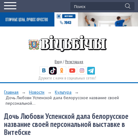
Вход
/
Регистрация
Дружите с нами в социальных сетях!
Главная
→
Новости
→
Культура
→
Дочь Любови Успенской дала белорусское название своей
персональной...
Дочь Любови Успенской дала белорусское
название своей персональной выставке в
Витебске