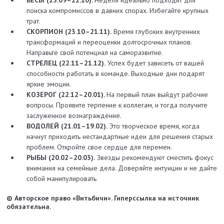
ВЕСЫ (23.09–22.10).
Неделя идеально подходит для
поиска компромиссов в давних спорах. Избегайте крупных
трат.
СКОРПИОН (23.10–21.11).
Время глубоких внутренних
трансформаций и переоценки долгосрочных планов.
Направьте свой потенциал на саморазвитие.
СТРЕЛЕЦ (22.11–21.12).
Успех будет зависеть от вашей
способности работать в команде. Выходные дни подарят
яркие эмоции.
КОЗЕРОГ (22.12–20.01).
На первый план выйдут рабочие
вопросы. Проявите терпение к коллегам, и тогда получите
заслуженное вознаграждение.
ВОДОЛЕЙ (21.01–19.02).
Это творческое время, когда
начнут приходить нестандартные идеи для решения старых
проблем. Откройте свое сердце для перемен.
РЫБЫ (20.02–20.03).
Звезды рекомендуют сместить фокус
внимания на семейные дела. Доверяйте интуиции и не дайте
собой манипулировать
© Авторское право «Витьбичи». Гиперссылка на источник
обязательна.