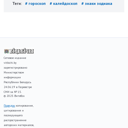
Теги:
# гороскоп
# калейдоскоп
# знаки зодиака
Сетевое издание
vitbichi.by
зарегистрировано
Министерством
информации
Республики Беларусь
24.06.19 в Госреестре
СМИ за № 15.
© 2025 Витебск
Порядок
копирования,
цитирования и
последующего
распространение
авторских материалов,