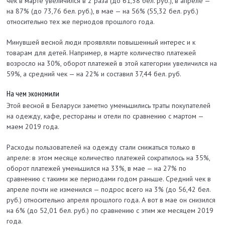
чек в марте увеличился в 2 раза (до 61,38 бел. руб.), в апреле —
на 87% (до 73,76 бел. руб.), в мае — на 56% (55,32 бел. руб.)
относительно тех же периодов прошлого года.
Минувшей весной люди проявляли повышенный интерес и к
товарам для детей. Например, в марте количество платежей
возросло на 30%, оборот платежей в этой категории увеличился на
59%, а средний чек — на 22% и составил 37,44 бел. руб.
На чем экономили
Этой весной в Беларуси заметно уменьшились траты покупателей
на одежду, кафе, рестораны и отели по сравнению с мартом —
маем 2019 года.
Расходы пользователей на одежду стали снижаться только в
апреле: в этом месяце количество платежей сократилось на 35%,
оборот платежей уменьшился на 33%, в мае — на 27% по
сравнению с такими же периодами годом раньше. Cредний чек в
апреле почти не изменился — подрос всего на 3% (до 56,42 бел.
руб.) относительно апреля прошлого года. А вот в мае он снизился
на 6% (до 52,01 бел. руб.) по сравнению с этим же месяцем 2019
года.