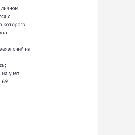
 личном
ся с
а которого
ица.
заявлений на
сь;
 на учет
и 69