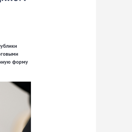
публики
оговыми
онную форму