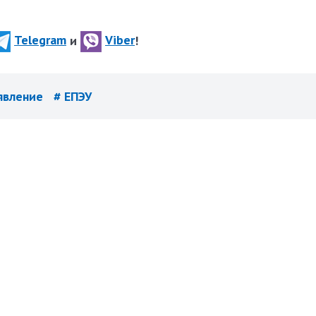
Telegram
и
Viber
!
аявление
# ЕПЭУ