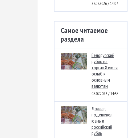
27.07.2026 / 14:07
Самое читаемое
раздела
Белорусский
рубль на
торгах 8 июля
ослаб к
основным
валютам
08.07.2026 / 14:58
Доллар
подешевел,
юань и
российский
рубль