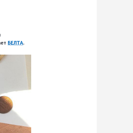
я
ает
БЕЛТА
.