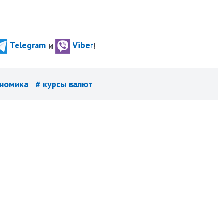
Telegram
и
Viber
!
ономика
# курсы валют