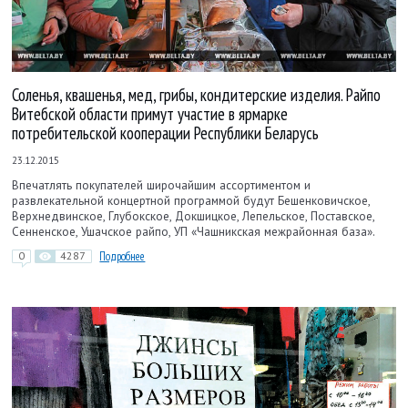
Соленья, квашенья, мед, грибы, кондитерские изделия. Райпо
Витебской области примут участие в ярмарке
потребительской кооперации Республики Беларусь
23.12.2015
Впечатлять покупателей широчайшим ассортиментом и
развлекательной концертной программой будут Бешенковичское,
Верхнедвинское, Глубокское, Докшицкое, Лепельское, Поставское,
Сенненское, Ушачское райпо, УП «Чашникская межрайонная база».
0
4287
Подробнее