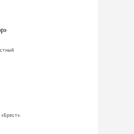
ор»
естный
 «Брест».