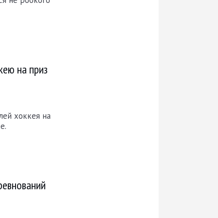
кею на приз
ей хоккея на
е.
ревнований