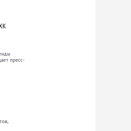
 ХК
ренды
щает пресс-
тов,