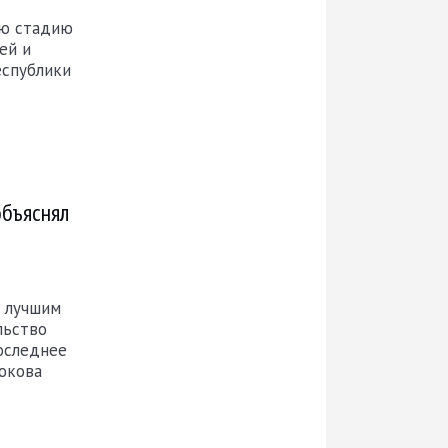
ую стадию
ей и
еспублики
объяснял
е лучшим
льство
ослед­нее
рюкова