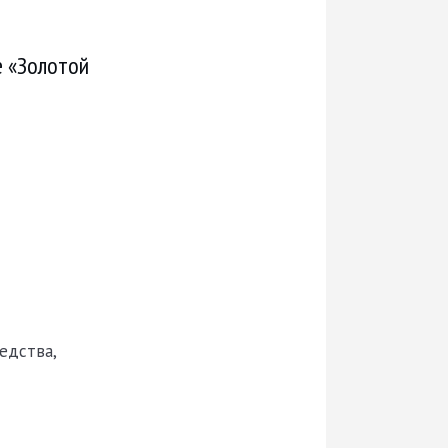
е «Золотой
едства,