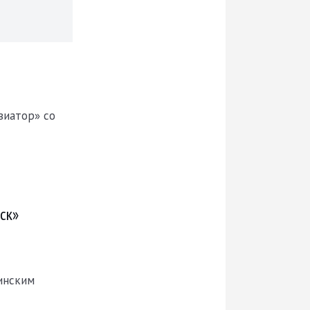
виатор» со
ск»
инским