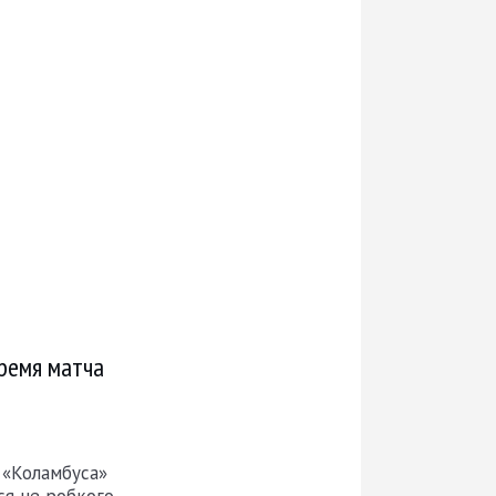
ремя матча
 «Коламбуса»
ся не робкого