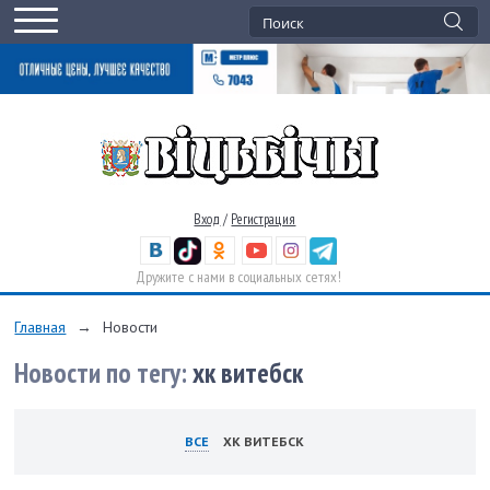
Вход
/
Регистрация
Дружите с нами в социальных сетях!
Главная
→
Новости
Новости по тегу:
хк витебск
ВСЕ
ХК ВИТЕБСК