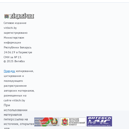
Сетевое издание
vitbichi.by
зарегистрировано
Министерством
информации
Республики Беларусь
24.06.19 в Госреестре
СМИ за № 15.
© 2025 Витебск
Порядок
копирования,
цитирования и
последующего
распространение
авторских материалов,
размещенных на
сайте vitbichi.by
При
использовании
материалов
гиперссылка на
источник, открытая
для