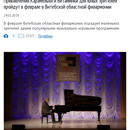
Приключения Карамельки и Витаминки для юных зрителей
пройдут в феврале в Витебской областной филармонии
29.01.2019
В феврале Витебская областная филармония порадует маленьких
зрителей двумя популярными музыкально-игровыми программами
0
2563
Подробнее