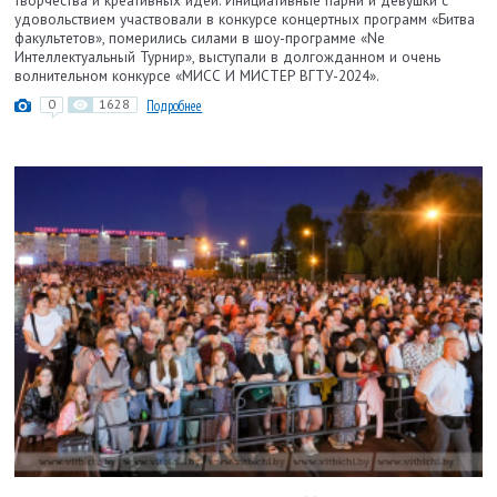
творчества и креативных идей. Инициативные парни и девушки с
удовольствием участвовали в конкурсе концертных программ «Битва
факультетов», померились силами в шоу-программе «Nе
Интеллектуальный Турнир», выступали в долгожданном и очень
волнительном конкурсе «МИСС И МИСТЕР ВГТУ-2024».
0
1628
Подробнее