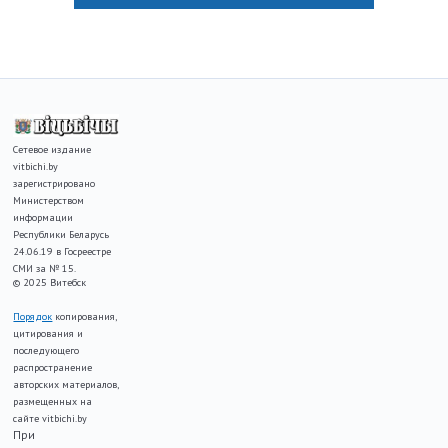
Сетевое издание
vitbichi.by
зарегистрировано
Министерством
информации
Республики Беларусь
24.06.19 в Госреестре
СМИ за № 15.
© 2025 Витебск
Порядок
копирования,
цитирования и
последующего
распространение
авторских материалов,
размещенных на
сайте vitbichi.by
При