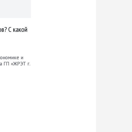
в? С какой
кономике и
а ГП «ЖРЭТ г.