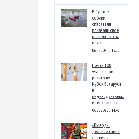
В Сураже
собаки-
спасатели
показали свое
мастерство на
воде...
06.08.2026 / 15:22
Почти 100
участников
разыграют
Кубок Беларуси
в
индивидуальных
и синхронных...
06.08.2026 / 14:41
«Выводы
делайте сами»:
Латвия у