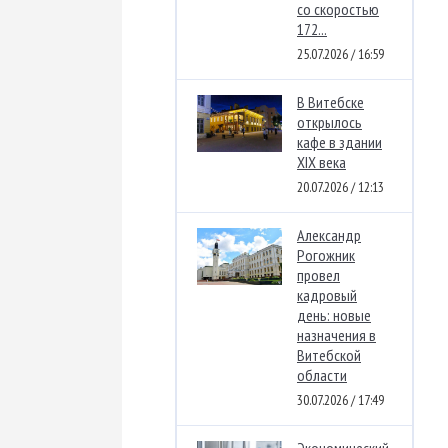
со скоростью
172...
25.07.2026 / 16:59
В Витебске
открылось
кафе в здании
XIX века
20.07.2026 / 12:13
Александр
Рогожник
провел
кадровый
день: новые
назначения в
Витебской
области
30.07.2026 / 17:49
Экономический