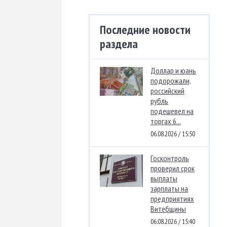
Последние новости
раздела
Доллар и юань
подорожали,
российский
рубль
подешевел на
торгах 6...
06.08.2026 / 15:50
Госконтроль
проверил срок
выплаты
зарплаты на
предприятиях
Витебщины
06.08.2026 / 15:40