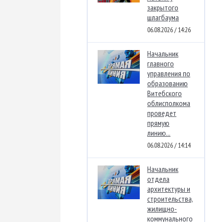
закрытого
шлагбаума
06.08.2026 / 14:26
Начальник
главного
управления по
образованию
Витебского
облисполкома
проведет
прямую
линию...
06.08.2026 / 14:14
Начальник
отдела
архитектуры и
строительства,
жилищно-
коммунального