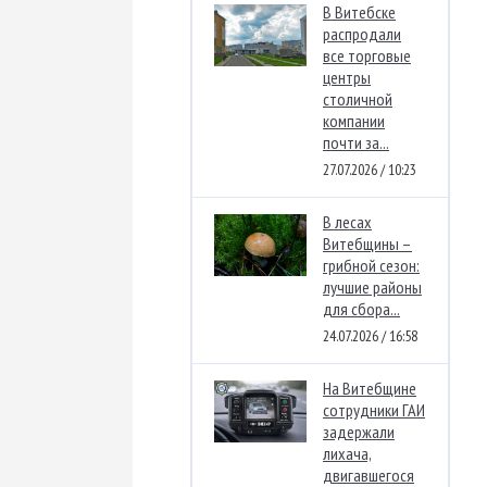
В Витебске
распродали
все торговые
центры
столичной
компании
почти за...
27.07.2026 / 10:23
В лесах
Витебщины –
грибной сезон:
лучшие районы
для сбора...
24.07.2026 / 16:58
На Витебщине
сотрудники ГАИ
задержали
лихача,
двигавшегося