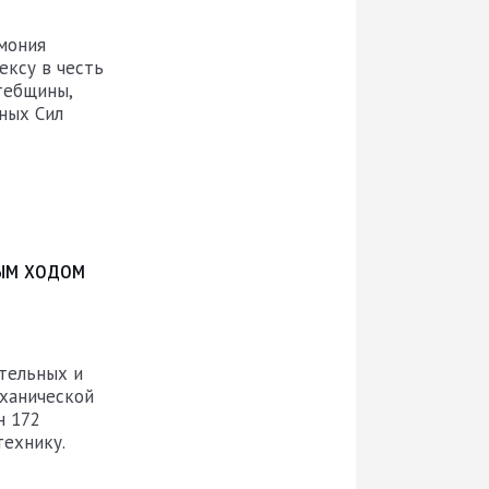
мония
ексу в честь
тебщины,
ных Сил
ным ходом
тельных и
еханической
н 172
ехнику.