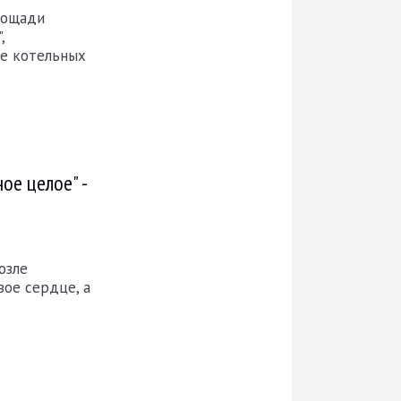
площади
,
ие котельных
ое целое" -
озле
ое сердце, а