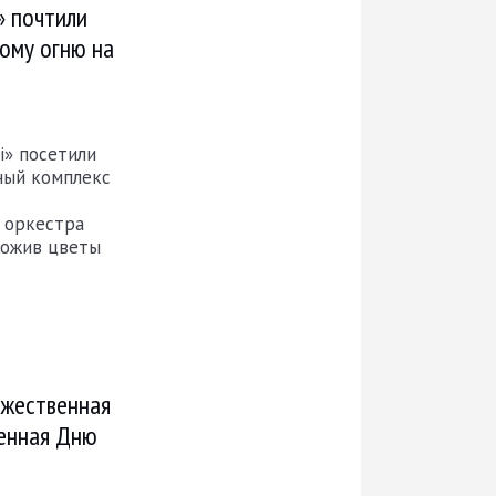
» почтили
ному огню на
і» посетили
ный комплекс
 оркестра
ложив цветы
ржественная
щенная Дню