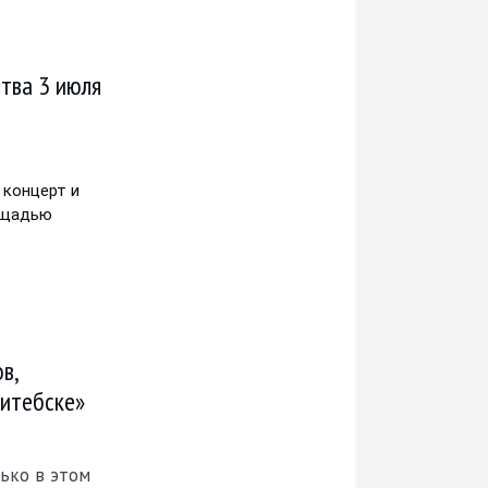
тва 3 июля
концерт и 
ощадью 
в,
Витебске»
лько в этом