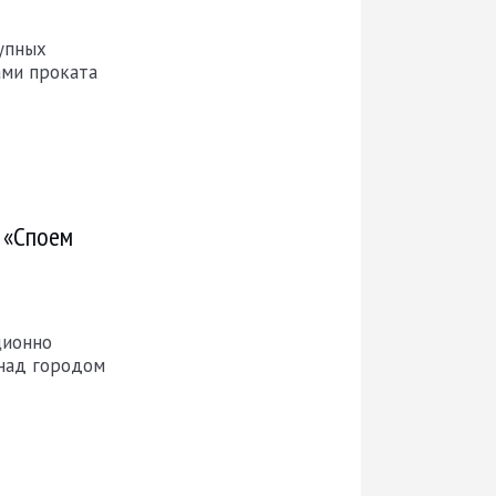
рупных
ами проката
и «Споем
ционно
 над городом