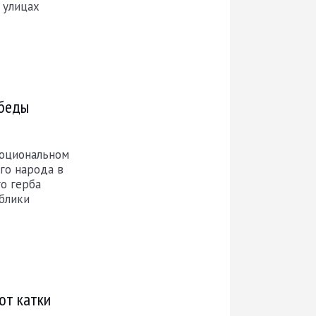
 улицах
обеды
моциональном
го народа в
о герба
ублики
ют катки