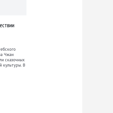
шествии
тебского
ва Чжан
ли сказочных
й культуры. В