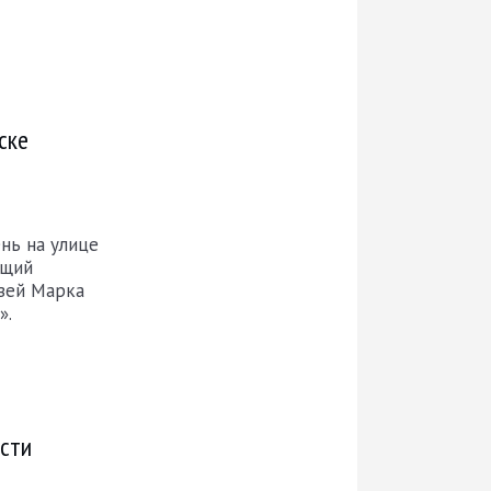
ске
нь на улице
ущий
узей Марка
».
ости