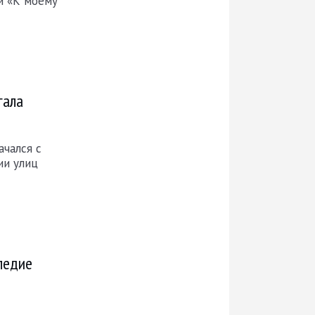
и «К моему
гала
чался с
ии улиц
ледие