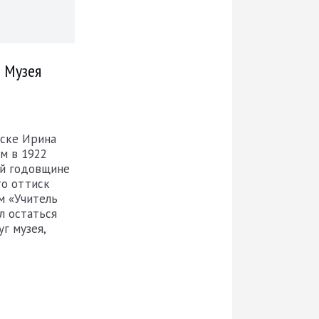
 Музея
бске Ирина
м в 1922
9-й годовщине
то оттиск
м «Учитель
л остаться
г музея,