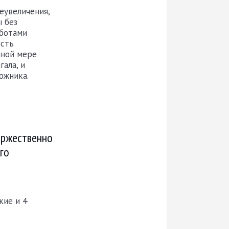
еувеличения,
 без
аботами
есть
чной мере
гала, и
ожника.
оржественно
го
кие и 4