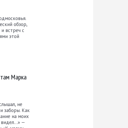
одмосковья.
еский обзор,
 и встреч с
ями этой
стам Марка
слышал, не
и заборы. Как
хание на моих
я видел…» —