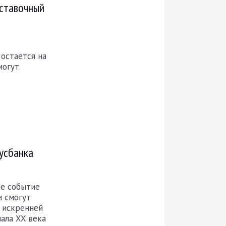
ыставочный
остается на
могут
усбанка
ое событие
и смогут
 искренней
ала XX века