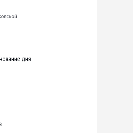
ковской
нование дня
з